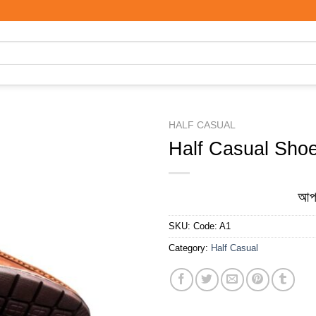
HALF CASUAL
Half Casual Shoe
Add to
wishlist
আপন
SKU:
Code: A1
Category:
Half Casual