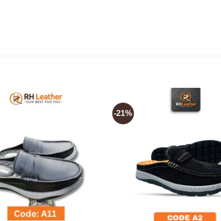
-21%
Add to
wishlist