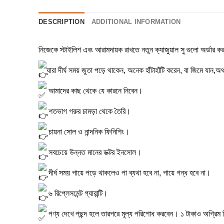
DESCRIPTION
ADDITIONAL INFORMATION
নিজেকে স্টাইলিশ এবং আরামদায়ক রাখতে নতুন ক্যাজুয়াল সু গুলো অর্ডার ক
যারা দীর্ঘ সময় জুতা পড়ে থাকেন, অনেক হাঁটাহাঁটি করেন, বা জিমে যা
আমাদের কাছ থেকে যে কারনে নিবেন।
শতভাগ গরুর চামড়া থেকে তৈরি।
চায়না সোল ও নান্দনিক ফিনিশিং।
সবচেয়ে উন্নত মানের ডক্টর ইনসোল।
দীর্ঘ সময় পায়ে পড়ে থাকলেও পা ব্যথা হবে না, পায়ে গন্ধ হবে না।
৬ রিপ্লেসমেন্ট গ্যারান্টি।
পণ্য দেখে পছন্দ হলে তারপরে মূল্য পরিশোধ করবেন। ১ টাকাও অগ্রিম 